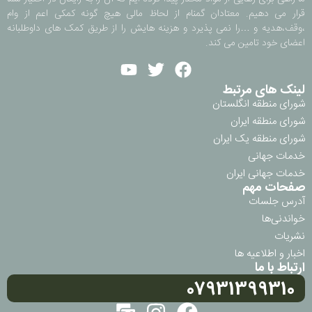
قرار می دهیم. معتادان گمنام از لحاظ مالی هیچ گونه کمکی اعم از وام
،وقف،هدیه و …را نمی پذیرد و هزینه هایش را از طریق کمک های داوطلبانه
اعضای خود تامین می کند.
لینک های مرتبط
شورای منطقه انگلستان
شورای منطقه ایران
شورای منطقه یک ایران
خدمات جهانی
خدمات جهانی ایران
صفحات مهم
آدرس جلسات
خواندنی‌ها
نشریات
اخبار و اطلاعیه ها
ارتباط با ما
07931399310