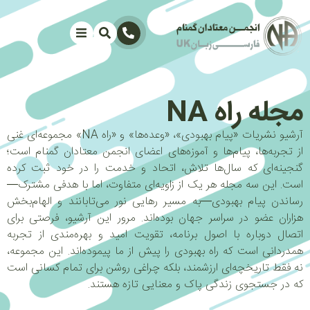
مجله راه NA
آرشیو نشریات «پیام بهبودی»، «وعده‌ها» و «راه NA» مجموعه‌ای غنی
از تجربه‌ها، پیام‌ها و آموزه‌های اعضای انجمن معتادان گمنام است؛
گنجینه‌ای که سال‌ها تلاش، اتحاد و خدمت را در خود ثبت کرده
است. این سه مجله هر یک از زاویه‌ای متفاوت، اما با هدفی مشترک—
رساندن پیام بهبودی—به مسیر رهایی نور می‌تابانند و الهام‌بخش
هزاران عضو در سراسر جهان بوده‌اند. مرور این آرشیو، فرصتی برای
اتصال دوباره با اصول برنامه، تقویت امید و بهره‌مندی از تجربه
همدردانی است که راه بهبودی را پیش از ما پیموده‌اند. این مجموعه،
نه فقط تاریخچه‌ای ارزشمند، بلکه چراغی روشن برای تمام کسانی است
که در جستجوی زندگی پاک و معنایی تازه هستند.