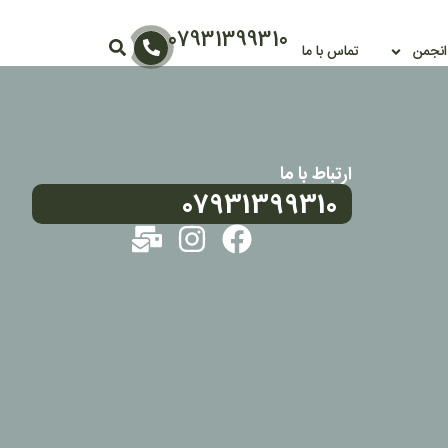
07931399310
 انجمن
تماس با ما
ارتباط با ما
07931399310