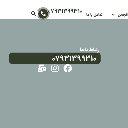
07931399310
 انجمن
تماس با ما
ارتباط با ما
07931399310