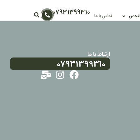
07931399310
 انجمن
تماس با ما
ارتباط با ما
07931399310