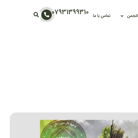
07931399310
 انجمن
تماس با ما