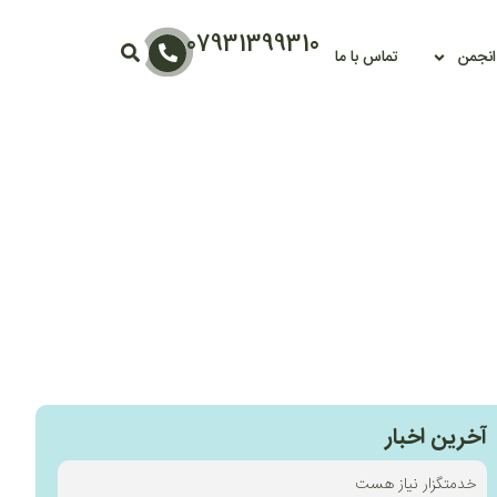
07931399310
 انجمن
تماس با ما
آخرین اخبار
خدمتگزار نیاز هست