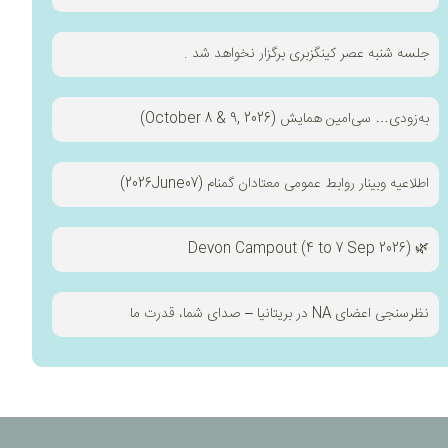
جلسه شنبه عصر کینگزبری برگزار نخواهد شد .
به‌زودی… سی‌امین همایش (October 8 & 9, 2026)
اطلاعیه وبینار روابط عمومی معتادان گمنام (2026June07)
🌿 (Devon Campout (4 to 7 Sep 2026
نظرسنجی اعضای NA در بریتانیا – صدای شما، قدرت ما