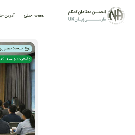
صفحه اصلی
آدرس جل
نوع جلسه: حضوری
وضعیت جلسه: فعا