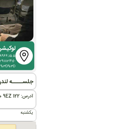
لوکیش
966,15.5
1112!4d-
Aw%3D%3D
جلســــه لند
آدرس: 122 Oakleigh Rd N, London N20 9EZ
یکشنبه