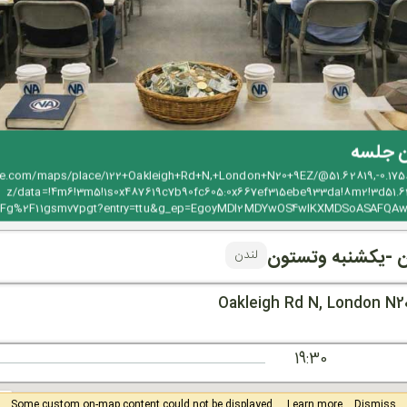
ن جلسه
le.com/maps/place/122+Oakleigh+Rd+N,+London+N20+9EZ/@51.62819,-0.1758
z/data=!4m6!3m5!1s0x487619c7b90fc605:0x667ef315ebe933da!8m2!3d51.629
s%2Fg%2F11gsmv7pgt?entry=ttu&g_ep=EgoyMDI2MDYwOS4wIKXMDSoASAFQ
ن -یکشنبه وتستون
لندن
19:30