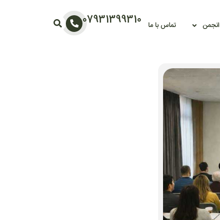
07931399310
 انجمن
تماس با ما