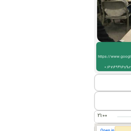
https://www.goog
0.1671694!16
21:00