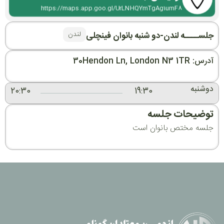
https://maps.app.goo.gl/UrLNHQYmTgAg1umF8
لندن
جلســــه لندن-دو شنبه بانوان فینچلی
آدرس: 30Hendon Ln, London N3 1TR
دوشنبه
20:30
19:30
توضیحات جلسه
جلسه مختص بانوان است